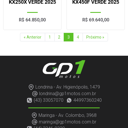
KX250X VERDE 2025
KX450F VERDE 2025
R$ 64.850,00
R$ 69.640,00
« Anterior
1
2
3
4
Próximo »
Londrina - Av. Higienópolis, 1479
londrina@gp1motos.com.br
(43) 33057070
44997360240
Maringa - Av. Colombo, 3968
maringa@gp1motos.com.br