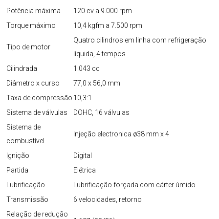
Potência máxima
120 cv a 9.000 rpm
Torque máximo
10,4 kgfm a 7.500 rpm
Quatro cilindros em linha com refrigeração
Tipo de motor
líquida, 4 tempos
Cilindrada
1.043 cc
Diâmetro x curso
77,0 x 56,0 mm
Taxa de compressão
10,3:1
Sistema de válvulas
DOHC, 16 válvulas
Sistema de
Injeção electronica ø38 mm x 4
combustível
Ignição
Digital
Partida
Elétrica
Lubrificação
Lubrificação forçada com cárter úmido
Transmissão
6 velocidades, retorno
Relação de redução