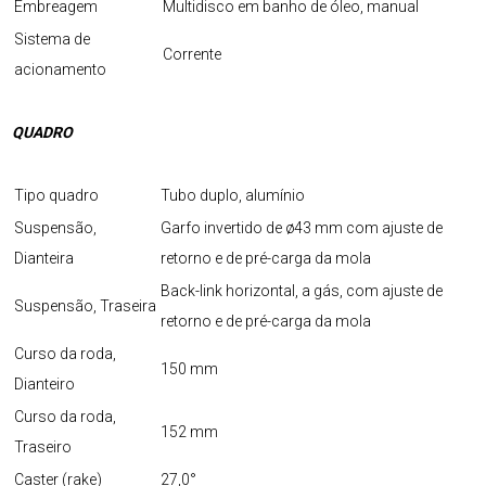
Embreagem
Multidisco em banho de óleo, manual
Sistema de
Corrente
acionamento
QUADRO
Tipo quadro
Tubo duplo, alumínio
Suspensão,
Garfo invertido de ø43 mm com ajuste de
Dianteira
retorno e de pré-carga da mola
Back-link horizontal, a gás, com ajuste de
Suspensão, Traseira
retorno e de pré-carga da mola
Curso da roda,
150 mm
Dianteiro
Curso da roda,
152 mm
Traseiro
Caster (rake)
27,0°