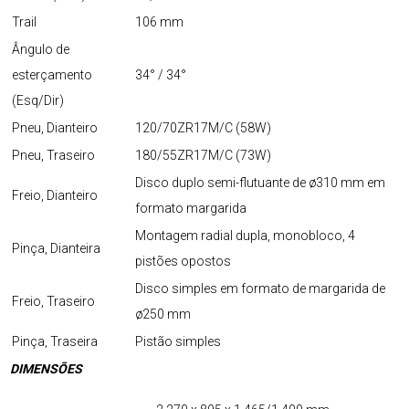
Trail
106 mm
Ângulo de
esterçamento
34° / 34°
(Esq/Dir)
Pneu, Dianteiro
120/70ZR17M/C (58W)
Pneu, Traseiro
180/55ZR17M/C (73W)
Disco duplo semi-flutuante de ø310 mm em
Freio, Dianteiro
formato margarida
Montagem radial dupla, monobloco, 4
Pinça, Dianteira
pistões opostos
Disco simples em formato de margarida de
Freio, Traseiro
ø250 mm
Pinça, Traseira
Pistão simples
DIMENSÕES