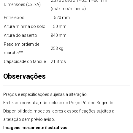
2.270 x 895 x 1.465/1.400 mm
Dimensões (CxLxA)
(máximo/mínimo)
Entre eixos
1.520 mm
Altura mínima do solo
150 mm
Altura do assento
840 mm
Peso em ordem de
253 kg
marcha**
Capacidade do tanque
21 litros
Observações
Preços e especificações sujeitas a alteração.
Frete sob consulta, não incluso no Preço Público Sugerido.
Disponibilidade, modelos, cores e especificações sujeitas a
alteração sem prévio aviso.
Imagens meramente ilustrativas
.