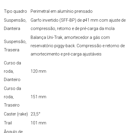
Tipo quadro
Perimetral em alumínio prensado
Suspensão,
Garfo invertido (SFF-BP) de ø41 mm com ajuste de
Dianteira
compressão, retorno e de pré-carga da mola
Balança Uni-Trak, amortecedor a gás com
Suspensão,
reservatório piggy-back. Compressão e retorno de
Traseira
amortecimento e pré-carga ajustáveis
Curso da
roda,
120 mm
Dianteiro
Curso da
roda,
151 mm
Traseiro
Caster (rake)
23,5°
Trail
101 mm
Ângulo de