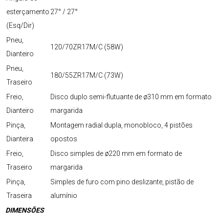
esterçamento
27° / 27°
(Esq/Dir)
Pneu,
120/70ZR17M/C (58W)
Dianteiro
Pneu,
180/55ZR17M/C (73W)
Traseiro
Freio,
Disco duplo semi-flutuante de ø310 mm em formato
Dianteiro
margarida
Pinça,
Montagem radial dupla, monobloco, 4 pistões
Dianteira
opostos
Freio,
Disco simples de ø220 mm em formato de
Traseiro
margarida
Pinça,
Simples de furo com pino deslizante, pistão de
Traseira
alumínio
DIMENSÕES