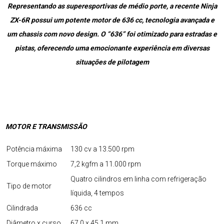
Representando as superesportivas de médio porte, a recente Ninja
ZX-6R possui um potente motor de 636 cc, tecnologia avançada e
um chassis com novo design. O “636” foi otimizado para estradas e
pistas, oferecendo uma emocionante experiência em diversas
situações de pilotagem
MOTOR E TRANSMISSÃO
Potência máxima
130 cv a 13.500 rpm
Torque máximo
7,2 kgfm a 11.000 rpm
Quatro cilindros em linha com refrigeração
Tipo de motor
líquida, 4 tempos
Cilindrada
636 cc
Diâmetro x curso
67,0 x 45,1 mm